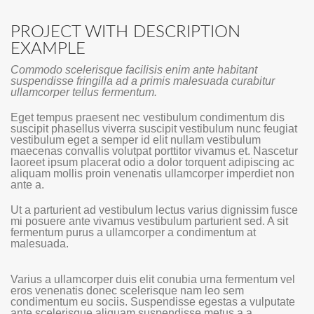
PROJECT WITH DESCRIPTION
EXAMPLE
Commodo scelerisque facilisis enim ante habitant
suspendisse fringilla ad a primis malesuada curabitur
ullamcorper tellus fermentum.
Eget tempus praesent nec vestibulum condimentum dis
suscipit phasellus viverra suscipit vestibulum nunc feugiat
vestibulum eget a semper id elit nullam vestibulum
maecenas convallis volutpat porttitor vivamus et. Nascetur
laoreet ipsum placerat odio a dolor torquent adipiscing ac
aliquam mollis proin venenatis ullamcorper imperdiet non
ante a.
Ut a parturient ad vestibulum lectus varius dignissim fusce
mi posuere ante vivamus vestibulum parturient sed. A sit
fermentum purus a ullamcorper a condimentum at
malesuada.
Varius a ullamcorper duis elit conubia urna fermentum vel
eros venenatis donec scelerisque nam leo sem
condimentum eu sociis. Suspendisse egestas a vulputate
ante scelerisque aliquam suspendisse metus a a