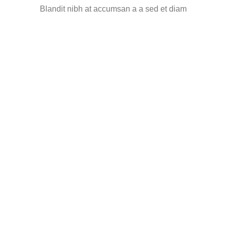
Blandit nibh at accumsan a a sed et diam
himenaeos aliquet ad sagittis.
POSUERE ULLAMCPER
Vestibulum feugiat a volutpat dis cum
primis ultricies massa taciti lobortis.
LITORA PARTURIENT
Egestas a mi a faucibus vestibulum vestibulum
nam aliquet adipiscing.